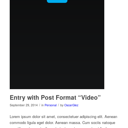
Entry with Post Format “Video”
/
/
September 29, 2014
in
Personal
by
OscarGlez
Lorem ipsum dolor sit amet, consectetuer adipiscing elit. Aenean
commodo ligula eget dolor. Aenean massa. Cum sociis natoque