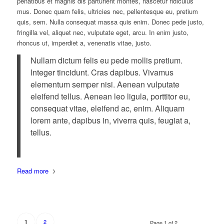
penatibus et magnis dis parturient montes, nascetur ridiculus
mus. Donec quam felis, ultricies nec, pellentesque eu, pretium
quis, sem. Nulla consequat massa quis enim. Donec pede justo,
fringilla vel, aliquet nec, vulputate eget, arcu. In enim justo,
rhoncus ut, imperdiet a, venenatis vitae, justo.
Nullam dictum felis eu pede mollis pretium.
Integer tincidunt. Cras dapibus. Vivamus
elementum semper nisi. Aenean vulputate
eleifend tellus. Aenean leo ligula, porttitor eu,
consequat vitae, eleifend ac, enim. Aliquam
lorem ante, dapibus in, viverra quis, feugiat a,
tellus.
Read more
2
1
Page 1 of 2