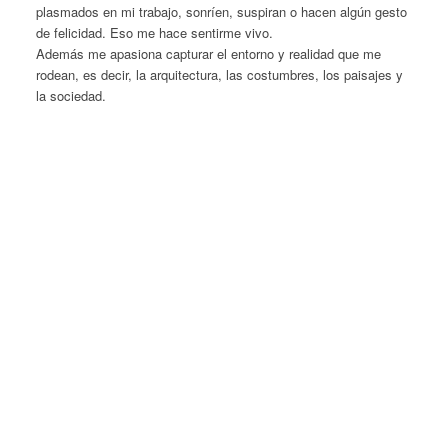
plasmados en mi trabajo, sonríen, suspiran o hacen algún gesto
de felicidad. Eso me hace sentirme vivo.
Además me apasiona capturar el entorno y realidad que me
rodean, es decir, la arquitectura, las costumbres, los paisajes y
la sociedad.
50
+
Clientes felices
8000
+
Horas de Trabajo
65000
+
Fotos tomadas