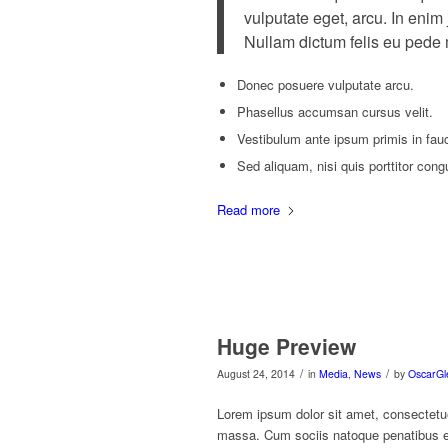
vulputate eget, arcu. In enim 
Nullam dictum felis eu pede m
Donec posuere vulputate arcu.
Phasellus accumsan cursus velit.
Vestibulum ante ipsum primis in fauci
Sed aliquam, nisi quis porttitor cong
Read more
Huge Preview
/
/
August 24, 2014
in
Media
,
News
by
OscarGl
Lorem ipsum dolor sit amet, consectetu
massa. Cum sociis natoque penatibus et