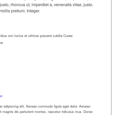
justo, rhoncus ut, imperdiet a, venenatis vitae, justo.
ollis pretium. Integer.
bus orci luctus et ultrices posuere cubilia Curae;
ue
ez
er adipiscing elit. Aenean commodo ligula eget dolor. Aenean
 magnis dis parturient montes, nascetur ridiculus mus. Donec