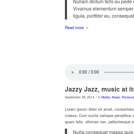
Nullam dictum felis eu pede m
Vivamus elementum semper ni
ligula, porttitor eu, consequat
Read more
Jazzy Jazz, music at it
/
September 29, 2014
in
Media
,
News
,
Persona
Lorem ipsum dolor sit amet, consectetu
massa. Cum sociis natoque penatibus et
quam felis, ultricies nec, pellentesque 
Nulla consequat massa quis en