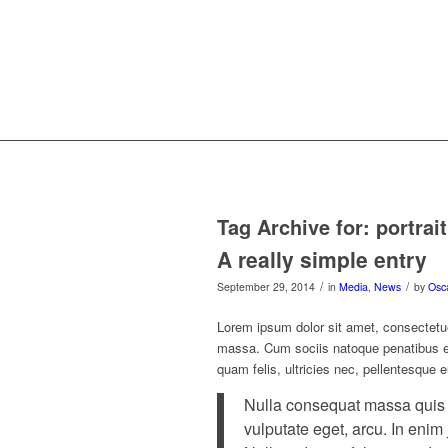
Tag Archive for:
portrait
A really simple entry
/
/
September 29, 2014
in
Media
,
News
by
Osc
Lorem ipsum dolor sit amet, consectetu
massa. Cum sociis natoque penatibus et
quam felis, ultricies nec, pellentesque 
Nulla consequat massa quis en
vulputate eget, arcu. In enim 