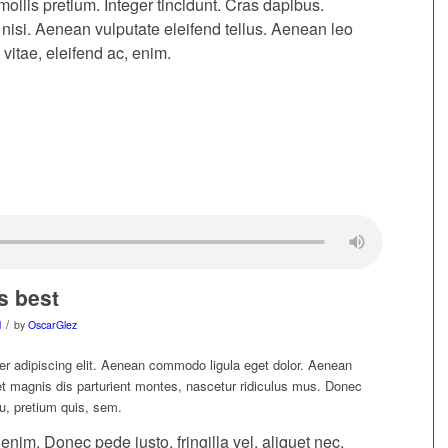
ollis pretium. Integer tincidunt. Cras dapibus.
si. Aenean vulputate eleifend tellus. Aenean leo
 vitae, eleifend ac, enim.
s best
/
l
by
OscarGlez
er adipiscing elit. Aenean commodo ligula eget dolor. Aenean
 magnis dis parturient montes, nascetur ridiculus mus. Donec
eu, pretium quis, sem.
im. Donec pede justo, fringilla vel, aliquet nec,