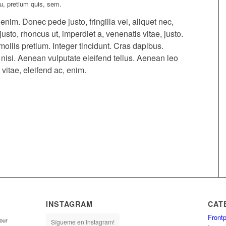
eu, pretium quis, sem.
im. Donec pede justo, fringilla vel, aliquet nec,
justo, rhoncus ut, imperdiet a, venenatis vitae, justo.
ollis pretium. Integer tincidunt. Cras dapibus.
si. Aenean vulputate eleifend tellus. Aenean leo
 vitae, eleifend ac, enim.
INSTAGRAM
CAT
Frontp
your
Sígueme en Instagram!